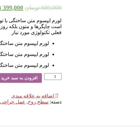
609,000
تومان
399,000
ت
لورم ایپسوم متن ساختگی با تو
است چاپگرها و متون بلکه روز
فعلی تکنولوژی مورد نیاز
لورم ایپسوم متن ساختگی
لورم ایپسوم متن ساختگی
لورم ایپسوم متن ساختگی
کفش
افزودن به سبد خرید
سیاه
عدد
اضافه به علاقه مندی
دسته:
سطح روح
,
عمل جراحی