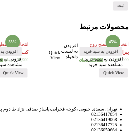
محصولات مرتبط
33%
45%
انتخاب ها
,
سطح روح
انتخاب ها
,
سطح 
افزودن
به لیست
افزودن به سبد خرید
افزودن به 
پیراهن آبی روشن
کت و شلوار سی
Quick
دلخواه
View
افزودن به سبد خرید
افزودن به س
609,000
تومان
329,000
تومان
120,900
تومان
00
مشاهده سبد خرید
مشاهده سبد
Quick View
Quick View
تهران. سعدی جنوبی ،کوچه فخرایی،پاساژ صدقی نژاد ط دوم پلاک
02136417054
02136419068
02136417725
02136059664