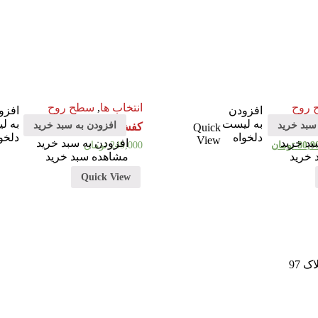
روح
انتخاب ها
,
سطح روح
افزودن
افزو
به لیست
به ل
سبد خرید
افزودن به سبد خرید
اه
کفش های تخت
Quick
دلخواه
دلخو
View
بد خرید
افزودن به سبد خرید
80,9
تومان
249,000
تومان
 خرید
مشاهده سبد خرید
Quick View
 97