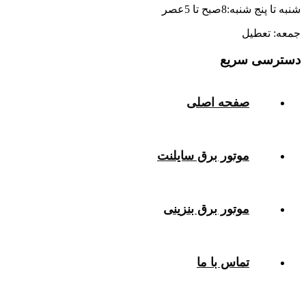
شنبه تا پنج شنبه:8صبح تا 5عصر
جمعه: تعطیل
دسترسی سریع
صفحه اصلی
موتور برق سایلنت
موتور برق بنزینی
تماس با ما