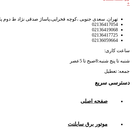
+
تهران. سعدی جنوبی ،کوچه فخرایی،پاساژ صدقی نژاد ط دوم پلاک
02136417054
02136419068
02136417725
02136059664
ساعت کاری:
شنبه تا پنج شنبه:8صبح تا 5عصر
جمعه: تعطیل
دسترسی سریع
صفحه اصلی
موتور برق سایلنت