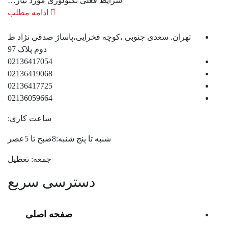
شرایط فعلی تکنولوژی مورد نیاز…
ادامه مطلب
تهران. سعدی جنوبی ،کوچه فخرایی،پاساژ صدقی نژاد ط
دوم پلاک 97
02136417054
02136419068
02136417725
02136059664
ساعت کاری:
شنبه تا پنج شنبه:8صبح تا 5عصر
جمعه: تعطیل
دسترسی سریع
صفحه اصلی